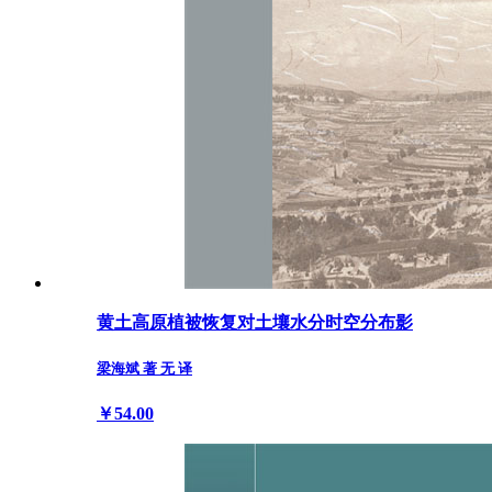
黄土高原植被恢复对土壤水分时空分布影
梁海斌 著 无 译
￥54.00