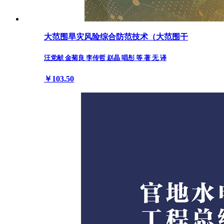
大范围旱灾风险综合防范技术（大范围干
汪党献 金菊良 李传哲 赵晶 唱彤 等 著 无 译
￥103.50