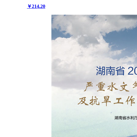
￥214.20