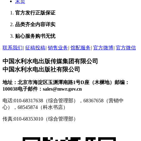
末页
官方发行
正版保证
品类齐全
内容详实
贴心服务
购书无忧
联系我们
|
征稿投稿
|
销售业务
|
馆配服务
|
官方微博
|
官方微信
中国水利水电出版传媒集团有限公司
中国水利水电出版社有限公司
地址：北京市海淀区玉渊潭南路1号D座（木樨地）
邮编：
100038
电子邮件：sales@mwr.gov.cn
电话:010-68317638（综合管理部），68367658（营销中
心），68545874（科水书店）
传真:010-68353010（综合管理部）