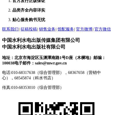
官方发行
正版保证
品类齐全
内容详实
贴心服务
购书无忧
联系我们
|
征稿投稿
|
销售业务
|
馆配服务
|
官方微博
|
官方微信
中国水利水电出版传媒集团有限公司
中国水利水电出版社有限公司
地址：北京市海淀区玉渊潭南路1号D座（木樨地）
邮编：
100038
电子邮件：sales@mwr.gov.cn
电话:010-68317638（综合管理部），68367658（营销中
心），68545874（科水书店）
传真:010-68353010（综合管理部）