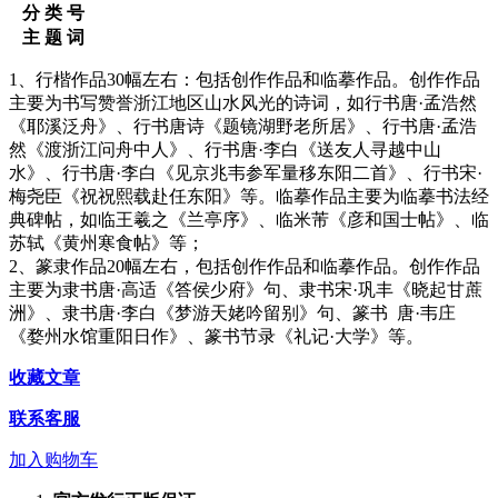
分 类 号
主 题 词
1、行楷作品30幅左右：包括创作作品和临摹作品。创作作品
主要为书写赞誉浙江地区山水风光的诗词，如行书唐·孟浩然
《耶溪泛舟》、行书唐诗《题镜湖野老所居》、行书唐·孟浩
然《渡浙江问舟中人》、行书唐·李白《送友人寻越中山
水》、行书唐·李白《见京兆韦参军量移东阳二首》、行书宋·
梅尧臣《祝祝熙载赴任东阳》等。临摹作品主要为临摹书法经
典碑帖，如临王羲之《兰亭序》、临米芾《彦和国士帖》、临
苏轼《黄州寒食帖》等；
2、篆隶作品20幅左右，包括创作作品和临摹作品。创作作品
主要为隶书唐·高适《答侯少府》句、隶书宋·巩丰《晓起甘蔗
洲》、隶书唐·李白《梦游天姥吟留别》句、篆书 唐·韦庄
《婺州水馆重阳日作》、篆书节录《礼记·大学》等。
收藏文章
联系客服
加入购物车