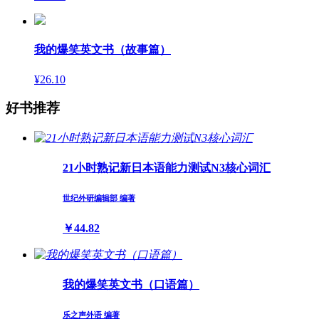
我的爆笑英文书（故事篇）
¥26.10
好书推荐
21小时熟记新日本语能力测试N3核心词汇
世纪外研编辑部 编著
￥44.82
我的爆笑英文书（口语篇）
乐之声外语 编著