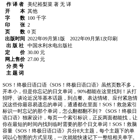
作 译 者
美纪裕梨菜 著 无 译
开 本
其他
字 数
100 千字
印 张
2
页 数
0 页
出版时间
2022年09月第1版 2022年09月第1次印刷
出 版 社
中国水利水电出版社
定 价
30.00 元
网上售价
27.00 元
分 类 号
主 题 词
SOS！终极日语口语《SOS！终极日语口语》虽然页数不多，
开本小，但是你忘记的日文单词，90%都能在这里找到！从打
招呼、谈论近况等基本话题，到点餐、表达情绪、应付紧急情
况这些你最容易遗忘的单词，通通都在里面！SOS！救急索引
标识一时忘记的那个单词，怎么翻都翻不到？《SOS！终极日
语口语》独家设计，每页一个索引标识，正反两面都能找，让
你在最短的时间内找到临时需要的那个日文单词！SOS！救脑
容量《SOS！终极日语口语》共分8大主题，每个主题下的单
词以心智图的方式呈现，一次就能快速记下一整组相关单字。