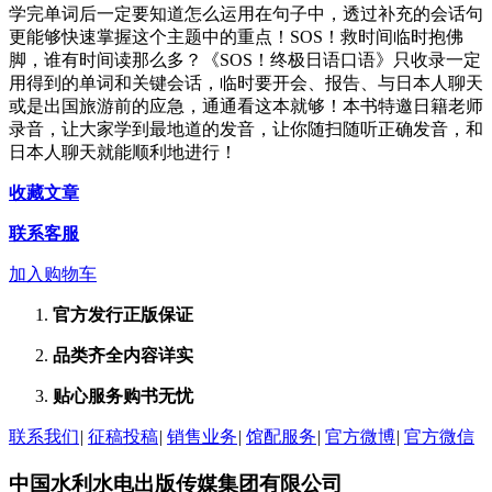
学完单词后一定要知道怎么运用在句子中，透过补充的会话句
更能够快速掌握这个主题中的重点！SOS！救时间临时抱佛
脚，谁有时间读那么多？《SOS！终极日语口语》只收录一定
用得到的单词和关键会话，临时要开会、报告、与日本人聊天
或是出国旅游前的应急，通通看这本就够！本书特邀日籍老师
录音，让大家学到最地道的发音，让你随扫随听正确发音，和
日本人聊天就能顺利地进行！
收藏文章
联系客服
加入购物车
官方发行
正版保证
品类齐全
内容详实
贴心服务
购书无忧
联系我们
|
征稿投稿
|
销售业务
|
馆配服务
|
官方微博
|
官方微信
中国水利水电出版传媒集团有限公司