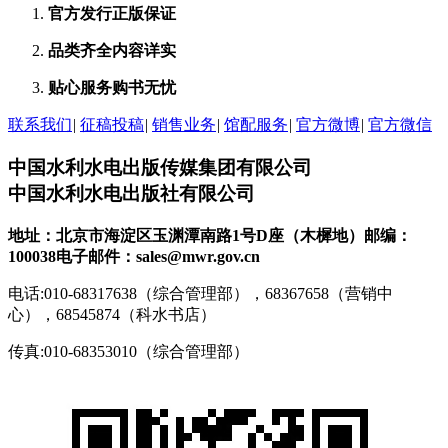
官方发行
正版保证
品类齐全
内容详实
贴心服务
购书无忧
联系我们
|
征稿投稿
|
销售业务
|
馆配服务
|
官方微博
|
官方微信
中国水利水电出版传媒集团有限公司
中国水利水电出版社有限公司
地址：北京市海淀区玉渊潭南路1号D座（木樨地）
邮编：
100038
电子邮件：sales@mwr.gov.cn
电话:010-68317638（综合管理部），68367658（营销中
心），68545874（科水书店）
传真:010-68353010（综合管理部）