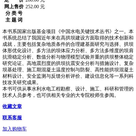
网上售价
252.00 元
分 类 号
主 题 词
本书系国家出版基金项目《中国水电关键技术丛书》之一。本
书系统总结了我国近年来在高拱坝建设方面取得的技术创新和
成就，主要包括复杂地质条件的合理建基面研究与选择、拱坝
体形优化设计、多方法的坝体应力分析、多方法多维度的坝肩
抗滑稳定分析、数值分析与物理模型试验并重的拱坝整体稳定
研究论证、高地震烈度的拱坝抗震安全分析与措施设计、复杂
坝基处理、施工期混凝土温度控制与防裂、高性能拱坝混凝土
材料设计、安全监测与反馈分析评价、建设信息化等一系列科
技攻关研究成果。
本书可供从事水利水电工程勘察、设计、施工、科研和管理的
技术人员参考，也可供相关专业的大专院校师生参阅。
收藏文章
联系客服
加入购物车