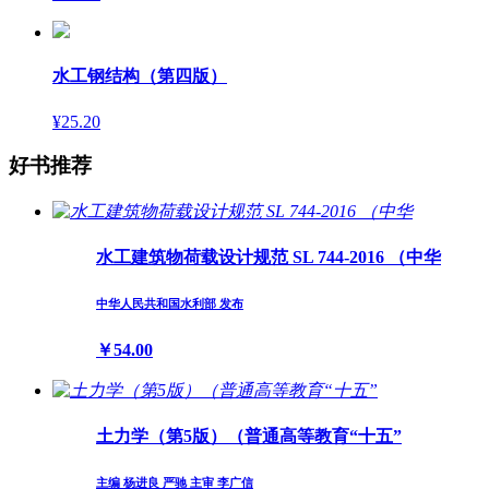
水工钢结构（第四版）
¥25.20
好书推荐
水工建筑物荷载设计规范 SL 744-2016 （中华
中华人民共和国水利部 发布
￥54.00
土力学（第5版）（普通高等教育“十五”
主编 杨进良 严驰 主审 李广信