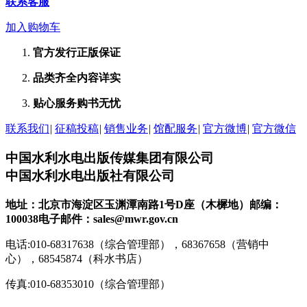
联系客服
加入购物车
官方发行
正版保证
品类齐全
内容详实
贴心服务
购书无忧
联系我们
|
征稿投稿
|
销售业务
|
馆配服务
|
官方微博
|
官方微信
中国水利水电出版传媒集团有限公司
中国水利水电出版社有限公司
地址：北京市海淀区玉渊潭南路1号D座（木樨地）
邮编：
100038
电子邮件：sales@mwr.gov.cn
电话:010-68317638（综合管理部），68367658（营销中
心），68545874（科水书店）
传真:010-68353010（综合管理部）