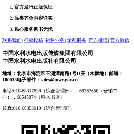
官方发行
正版保证
品类齐全
内容详实
贴心服务
购书无忧
联系我们
|
征稿投稿
|
销售业务
|
馆配服务
|
官方微博
|
官方微信
中国水利水电出版传媒集团有限公司
中国水利水电出版社有限公司
地址：北京市海淀区玉渊潭南路1号D座（木樨地）
邮编：
100038
电子邮件：sales@mwr.gov.cn
电话:010-68317638（综合管理部），68367658（营销中
心），68545874（科水书店）
传真:010-68353010（综合管理部）