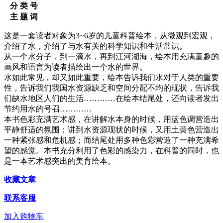
分 类 号
主 题 词
这是一套读者对象为3~6岁的儿童科普绘本，从微观到宏观，
介绍了水，介绍了与水有关的科学知识和生活常识。
从一个水分子，到一滴水，再到江河湖海，绘本用充满童趣的
画风和语言为读者描绘出一个水的世界。
水如此常见，却又如此重要，绘本告诉我们水对于人类的重要
性，告诉我们我国水资源缺乏和空间分配不均的现状，告诉我
们缺水地区人们的生活…………在绘本结尾处，还向读者发出
节约用水的号召…………
本书色彩充满艺术感，在讲解水本身的时候，用蓝色调营造出
平静舒适的氛围；讲到水资源现状的时候，又用土黄色营造出
一种紧张感和危机感；而结尾处用多种色彩营造了一种充满希
望的感觉。本书充分利用了色彩的感染力，在科普的同时，也
是一本艺术感突出的美育绘本。
收藏文章
联系客服
加入购物车