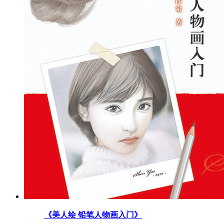
《美人绘 铅笔人物画入门》