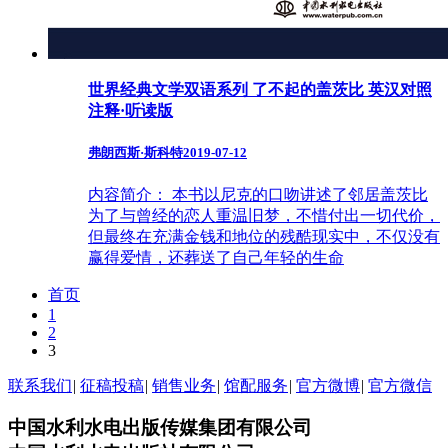
世界经典文学双语系列 了不起的盖茨比 英汉对照
注释·听读版
弗朗西斯·斯科特
2019-07-12
内容简介： 本书以尼克的口吻讲述了邻居盖茨比
为了与曾经的恋人重温旧梦，不惜付出一切代价，
但最终在充满金钱和地位的残酷现实中，不仅没有
赢得爱情，还葬送了自己年轻的生命
首页
1
2
3
联系我们
|
征稿投稿
|
销售业务
|
馆配服务
|
官方微博
|
官方微信
中国水利水电出版传媒集团有限公司