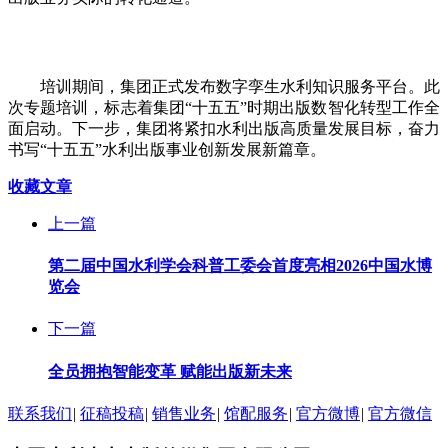
培训期间，集团正式发布数字孪生水利知识服务平台。此
次专题培训，标志着集团“十五五”时期出版数智化转型工作全
面启动。下一步，集团将紧扣水利出版高质量发展目标，奋力
书写“十五五”水利出版事业创新发展新篇章。
收藏文章
上一篇
第二届中国水利学会科普工委会首度亮相2026中国水博
览会
下一篇
全员拥抱智能变革 赋能出版新未来
联系我们
|
征稿投稿
|
销售业务
|
馆配服务
|
官方微博
|
官方微信