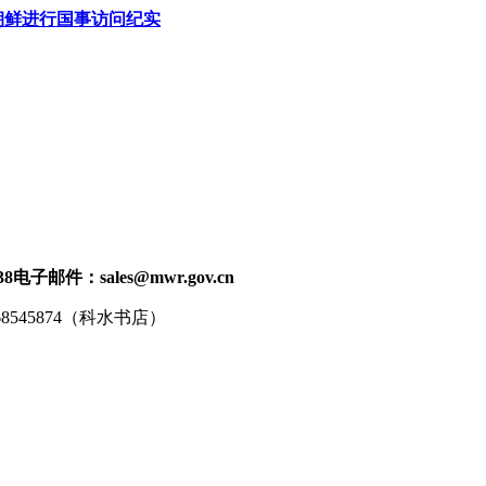
朝鲜进行国事访问纪实
38
电子邮件：sales@mwr.gov.cn
68545874（科水书店）