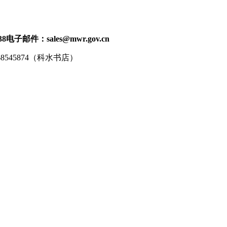
38
电子邮件：sales@mwr.gov.cn
68545874（科水书店）