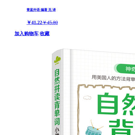
青蓝外语 编著 无 译
￥41.22
￥45.80
加入购物车
收藏